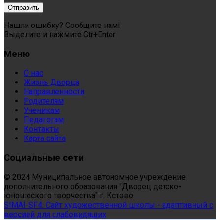
Нашли ошибку? Сообщите нам!
Выделите и нажмите Ctr+Enter
Меню
О нас
Жизнь Дворца
Направленности
Родителям
Ученикам
Педагогам
Контакты
Карта сайта
Социальные сети
© 2024 Муниципальное автономное учреждение
дополнительного образования "Дворец детско-
юношеского творчества" г. Кстово
SIMAI-SF4: Сайт художественной школы - адаптивный с
версией для слабовидящих