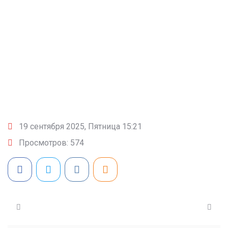
    [DETAIL] => Array

 
        (

  
            [SRC] => /upload/resize_cache/iblock/f3c/4
 
            [WIDTH] => 1620

 
            [HEIGHT] => 1080

 
        )

  
19 сентября 2025, Пятница 15:21
Просмотров: 574