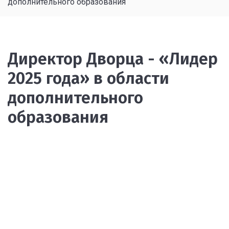
дополнительного образования
Директор Дворца - «Лидер
2025 года» в области
дополнительного
образования
Array

Ar
(

(

    [PREVIEW] => Array

 
        (

  
            [SRC] => /upload/resize_cache/iblock/f3c/4
 
            [WIDTH] => 1200

 
            [HEIGHT] => 800

 
        )

  