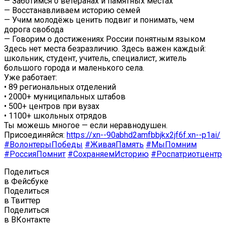
— Заботимся о ветеранах и памятных местах
— Восстанавливаем историю семей
— Учим молодёжь ценить подвиг и понимать, чем
дорога свобода
— Говорим о достижениях России понятным языком
Здесь нет места безразличию. Здесь важен каждый:
школьник, студент, учитель, специалист, житель
большого города и маленького села.
Уже работает:
• 89 региональных отделений
• 2000+ муниципальных штабов
• 500+ центров при вузах
• 1100+ школьных отрядов
Ты можешь многое — если неравнодушен.
Присоединяйся:
https://xn--90abhd2amfbbjkx2jf6f.xn--p1ai/
#ВолонтерыПобеды
#ЖиваяПамять
#МыПомним
#РоссияПомнит
#СохраняемИсторию
#Роспатриотцентр
Поделиться
в Фейсбуке
Поделиться
в Твиттер
Поделиться
в ВКонтакте