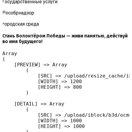
Государственные услуги
Роcобрнадзор
городская среда
Стань Волонтёром Победы — живи памятью, действуй
во имя будущего!
Array

(

    [PREVIEW] => Array

        (

            [SRC] => /upload/resize_cache/ib
            [WIDTH] => 1200

            [HEIGHT] => 800

        )

    [DETAIL] => Array

        (

            [SRC] => /upload/iblock/b3d/ocmn
            [WIDTH] => 1000

            [HEIGHT] => 1000

        )
