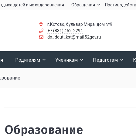
тдыха детей и их оздоровления
Обращения
Противодейств
г.Кстово, бульвар Мира, дом №9
+7 (831) 452-2294
do_ddut_kst@mail.52gov.ru
ия
Родителям
Ученикам
Педагогам
К
азование
Образование