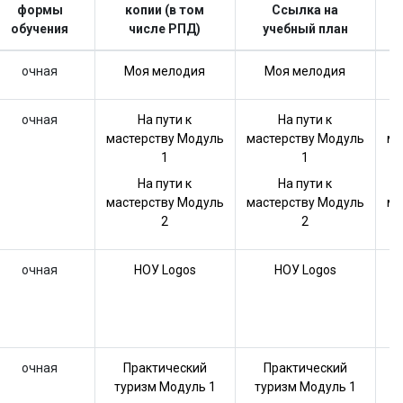
формы
копии (в том
Ссылка на
п
обучения
числе РПД)
учебный план
очная
Моя мелодия
Моя мелодия
очная
На пути к
На пути к
мастерству Модуль
мастерству Модуль
ма
1
1
На пути к
На пути к
мастерству Модуль
мастерству Модуль
ма
2
2
очная
НОУ Logos
НОУ Logos
очная
Практический
Практический
туризм Модуль 1
туризм Модуль 1
т