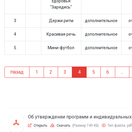
здоровья
"Зарядись"
3
Держи ритм
дополнительное
о
4
Красивая речь
дополнительное
о
5
Мини-футбол
дополнительное
о
Назад
1
2
3
4
5
6
...
Об утверждении программ и индивидуальных 
Открыть
Скачать
(Размер 749 Kb)
Тип файла:
pdf