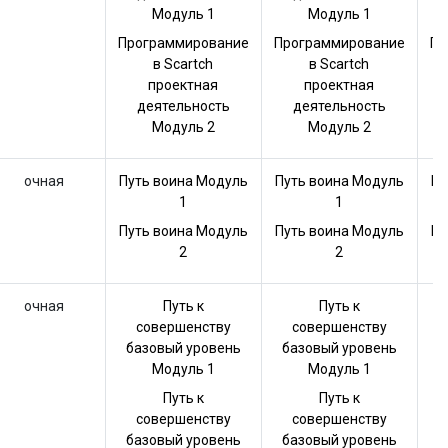
Модуль 1
Модуль 1
Программирование
Программирование
Пр
в Scartch
в Scartch
проектная
проектная
деятельность
деятельность
Модуль 2
Модуль 2
очная
Путь воина Модуль
Путь воина Модуль
Пу
1
1
Путь воина Модуль
Путь воина Модуль
Пу
2
2
очная
Путь к
Путь к
совершенству
совершенству
базовый уровень
базовый уровень
б
Модуль 1
Модуль 1
Путь к
Путь к
совершенству
совершенству
базовый уровень
базовый уровень
б