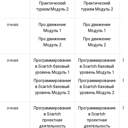
Практический
Практический
туризм Модуль 2
туризм Модуль 2
т
очная
Про движение
Про движение
Модуль 1
Модуль 1
Про движение
Про движение
Модуль 2
Модуль 2
очная
Программирование
Программирование
Пр
в Scartch базовый
в Scartch базовый
в
уровень Модуль 1
уровень Модуль 1
у
Программирование
Программирование
Пр
в Scartch базовый
в Scartch базовый
в
уровень Модуль 2
уровень Модуль 2
у
очная
Программирование
Программирование
Пр
в Scartch
в Scartch
проектная
проектная
деятельность
деятельность