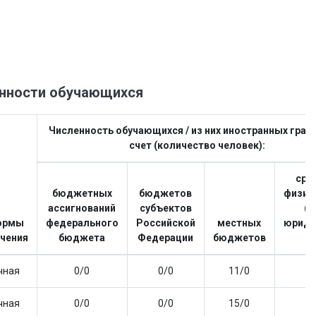
нности обучающихся
Численность обучающихся / из них иностранных граж
счет (количество человек):
сре
бюджетных
бюджетов
физич
ассигнований
субъектов
(и
ормы
федерального
Российской
местных
юриди
чения
бюджета
Федерации
бюджетов
л
чная
0
/
0
0
/
0
11
/
0
0
чная
0
/
0
0
/
0
15
/
0
0