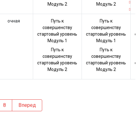
Модуль 2
Модуль 2
очная
Путь к
Путь к
совершенству
совершенству
стартовый уровень
стартовый уровень
ст
Модуль 1
Модуль 1
Путь к
Путь к
совершенству
совершенству
стартовый уровень
стартовый уровень
ст
Модуль 2
Модуль 2
8
Вперед