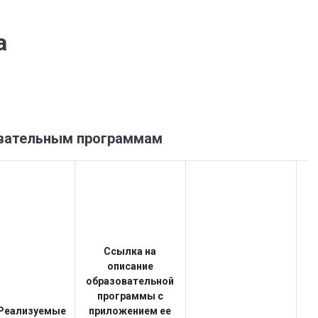
а
вательным программам
Ссылка на
описание
образовательной
программы с
о
Реализуемые
приложением ее