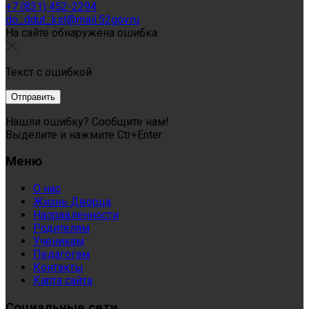
+7 (831) 452-2294
do_ddut_kst@mail.52gov.ru
На сайте обнаружена ошибка
Текст с ошибкой
Нашли ошибку? Сообщите нам!
Выделите и нажмите Ctr+Enter
Меню
О нас
Жизнь Дворца
Направленности
Родителям
Ученикам
Педагогам
Контакты
Карта сайта
Социальные сети