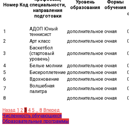
Уровень
Формы
Номер
Код
специальности,
образования
обучения
направления
ф
подготовки
АДОП Юный
1
дополнительное
очная
0
теннисист
2
Арт класс
дополнительное
очная
0
Баскетбол
3
(стартовый
дополнительное
очная
0
уровень)
4
Белые молнии
дополнительное
очная
0
5
Бисероплетение
дополнительное
очная
0
6
Вдохновение
дополнительное
очная
0
Волшебная
7
дополнительное
очная
0
палитра
8
дополнительное
очная
0
Назад
1
2
3
4
5
...
8
Вперед
Численность обучающихся
Образовательные программы