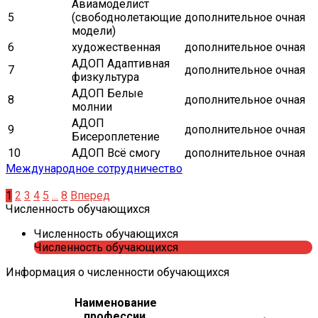
Авиамоделист
5
(свободнолетающие
дополнительное
очная
модели)
6
художественная
дополнительное
очная
АДОП Адаптивная
7
дополнительное
очная
физкультура
АДОП Белые
8
дополнительное
очная
молнии
АДОП
9
дополнительное
очная
Бисероплетение
10
АДОП Всё смогу
дополнительное
очная
Международное сотрудничество
1
2
3
4
5
...
8
Вперед
Численность обучающихся
Численность обучающихся
Численность обучающихся
Информация о численности обучающихся
Наименование
профессии,