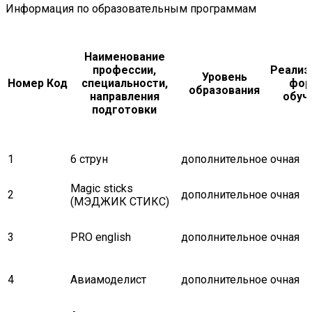
Информация по образовательным программам
Наименование
профессии,
Реализ
Уровень
Номер
Код
специальности,
фо
образования
направления
обуч
подготовки
1
6 струн
дополнительное
очная
Magic sticks
2
дополнительное
очная
(МЭДЖИК СТИКС)
3
PRO english
дополнительное
очная
4
Авиамоделист
дополнительное
очная