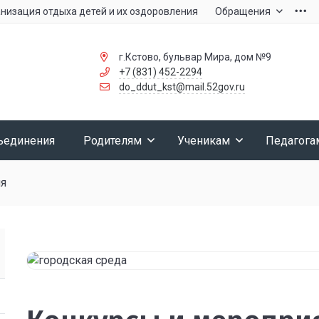
низация отдыха детей и их оздоровления
Обращения
г.Кстово, бульвар Мира, дом №9
+7 (831) 452-2294
do_ddut_kst@mail.52gov.ru
ъединения
Родителям
Ученикам
Педагога
ия