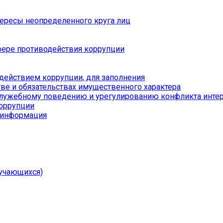
тересы неопределенного круга лиц
ере противодействия коррупции
действием коррупции, для заполнения
тве и обязательствах имущественного характера
служебному поведению и урегулированию конфликта инте
коррупции
я информация
учающихся)