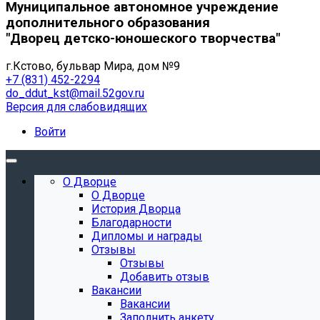
Муниципальное автономное учреждение
дополнительного образования
"Дворец детско-юношеского творчества"
г.Кстово, бульвар Мира, дом №9
+7 (831) 452-2294
do_ddut_kst@mail.52gov.ru
Версия для слабовидящих
Войти
О Дворце
О Дворце
История Дворца
Благодарности
Дипломы и награды
Отзывы
Отзывы
Добавить отзыв
Вакансии
Вакансии
Заполнить анкету