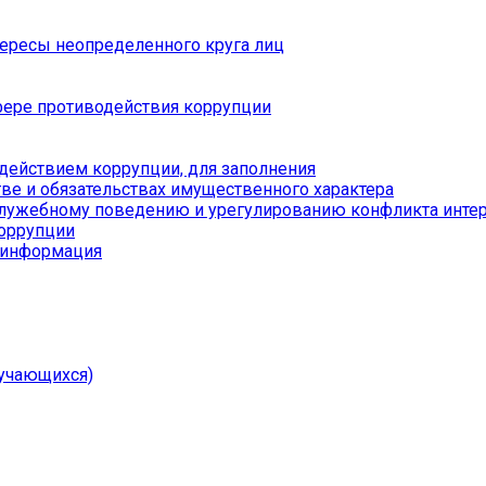
тересы неопределенного круга лиц
ере противодействия коррупции
действием коррупции, для заполнения
тве и обязательствах имущественного характера
служебному поведению и урегулированию конфликта инте
коррупции
я информация
учающихся)