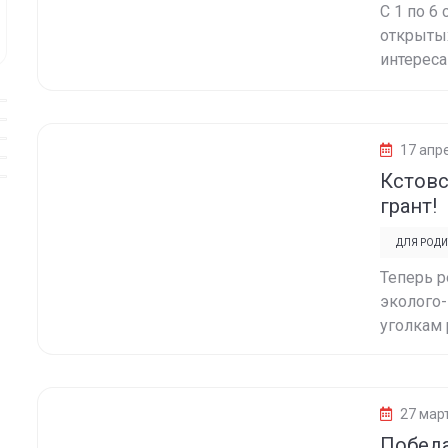
С 1 по 6
открытых
интереса
17 апр
Кстовс
грант!
ДЛЯ РОДИ
Теперь р
эколого
уголкам р
27 мар
Победа