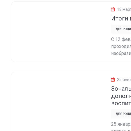
18 мар
Итоги 
ДЛЯ РОДИ
С 12 фев
проходи
изобрази
25 янв
Зональ
дополн
воспи
ДЛЯ РОДИ
25 январ