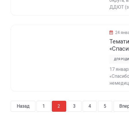
округа, 
ДДЮТ (за
24 янв
Темати
«Спаси
ДЛЯ РОДИ
17 январ
«Спасибо
немедици
Назад
1
2
3
4
5
Впе