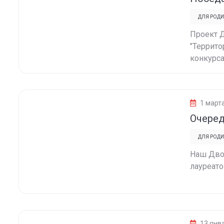
ДЛЯ РОДИ
Проект 
"Террито
конкурса
1 март
Очеред
ДЛЯ РОДИ
Наш Дво
лауреато
13 янв