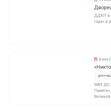
Дворец
ДДЮТ в 
года» в 
8 мая 
«Никто
ДЛЯ УЧА
МАУ ДО 
Памяти»
Великой 