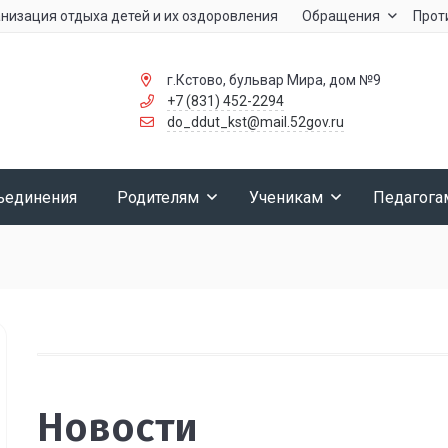
низация отдыха детей и их оздоровления
Обращения
Прот
г.Кстово, бульвар Мира, дом №9
+7 (831) 452-2294
do_ddut_kst@mail.52gov.ru
ъединения
Родителям
Ученикам
Педагога
Новости