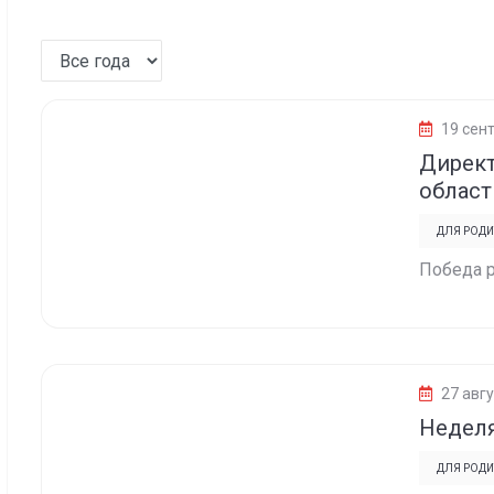
19 сен
Директ
област
ДЛЯ РОДИ
Победа р
27 авгу
Неделя
ДЛЯ РОДИ