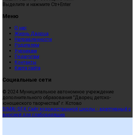
Выделите и нажмите Ctr+Enter
Меню
О нас
Жизнь Дворца
Направленности
Родителям
Ученикам
Педагогам
Контакты
Карта сайта
Социальные сети
© 2024 Муниципальное автономное учреждение
дополнительного образования "Дворец детско-
юношеского творчества" г. Кстово
SIMAI-SF4: Сайт художественной школы - адаптивный с
версией для слабовидящих