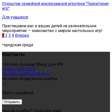
Открытие семейной инклюзивной игротеки "Территория
игр"
Для учащихся
Приглашаем вас и ваших детей на увлекательное
мероприятие — знакомство с миром настольных игр!
1
2
3
4
Вперед
городская среда
Контакты
г.Кстово, бульвар Мира, дом №9
+7 (831) 452-2294
do_ddut_kst@mail.52gov.ru
На сайте обнаружена ошибка
Текст с ошибкой
Нашли ошибку? Сообщите нам!