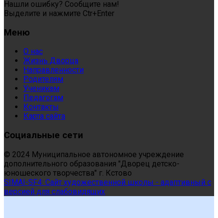
Нашли ошибку? Сообщите нам!
Выделите и нажмите Ctr+Enter
Меню
О нас
Жизнь Дворца
Направленности
Родителям
Ученикам
Педагогам
Контакты
Карта сайта
Социальные сети
© 2024 Муниципальное автономное учреждение
дополнительного образования "Дворец детско-
юношеского творчества" г. Кстово
SIMAI-SF4: Сайт художественной школы - адаптивный с
версией для слабовидящих