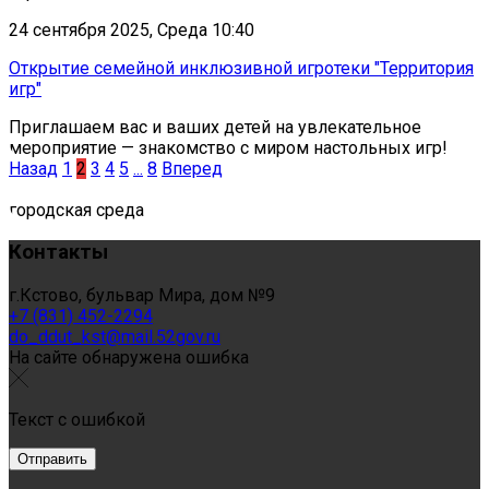
24 сентября 2025, Среда 10:40
Открытие семейной инклюзивной игротеки "Территория
игр"
Приглашаем вас и ваших детей на увлекательное
мероприятие — знакомство с миром настольных игр!
Назад
1
2
3
4
5
...
8
Вперед
городская среда
Контакты
г.Кстово, бульвар Мира, дом №9
+7 (831) 452-2294
do_ddut_kst@mail.52gov.ru
На сайте обнаружена ошибка
Текст с ошибкой